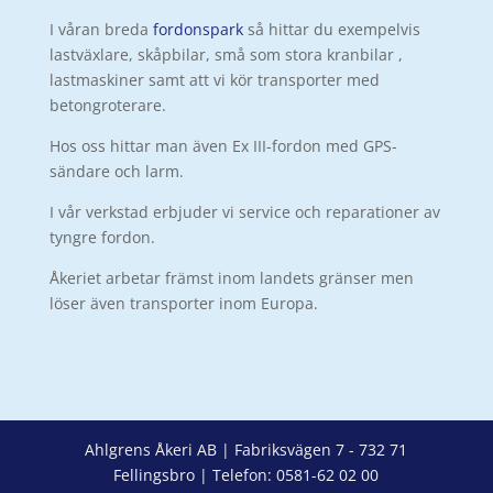
I våran breda
fordonspark
så hittar du exempelvis
lastväxlare, skåpbilar, små som stora kranbilar ,
lastmaskiner samt att vi kör transporter med
betongroterare.
Hos oss hittar man även Ex III-fordon med GPS-
sändare och larm.
I vår verkstad erbjuder vi service och reparationer av
tyngre fordon.
Åkeriet arbetar främst inom landets gränser men
löser även transporter inom Europa.
Ahlgrens Åkeri AB | Fabriksvägen 7 - 732 71
Fellingsbro | Telefon: 0581-62 02 00