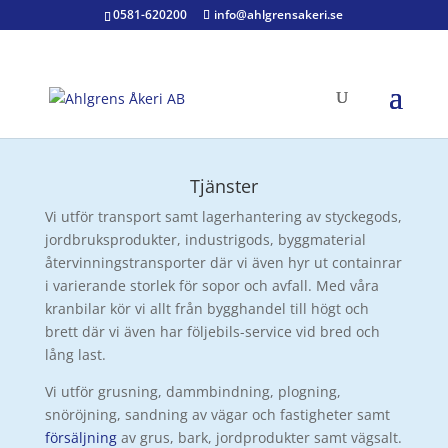
0581-620200
info@ahlgrensakeri.se
Tjänster
Vi utför transport samt lagerhantering av styckegods,
jordbruksprodukter, industrigods, byggmaterial
återvinningstransporter där vi även hyr ut containrar
i varierande storlek för sopor och avfall. Med våra
kranbilar kör vi allt från bygghandel till högt och
brett där vi även har följebils-service vid bred och
lång last.
Vi utför grusning, dammbindning, plogning,
snöröjning, sandning av vägar och fastigheter samt
försäljning
av grus, bark, jordprodukter samt vägsalt.