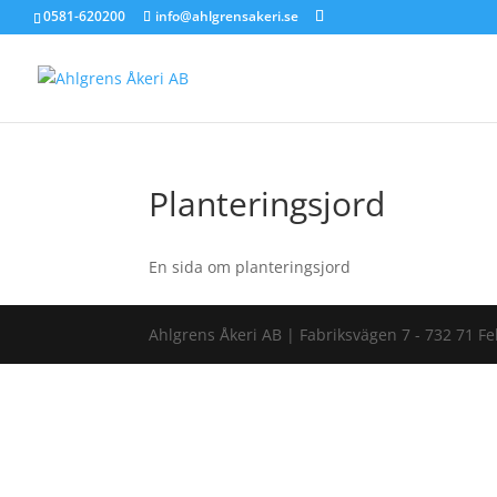
0581-620200
info@ahlgrensakeri.se
Planteringsjord
En sida om planteringsjord
Ahlgrens Åkeri AB | Fabriksvägen 7 - 732 71 Fe