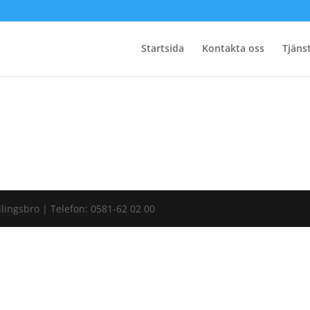
Startsida
Kontakta oss
Tjäns
llingsbro | Telefon: 0581-62 02 00